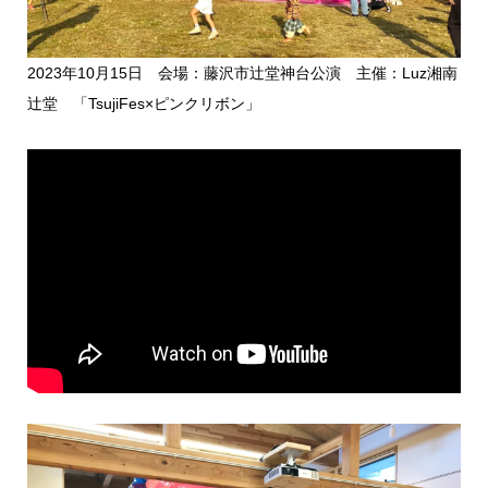
2023年10月15日 会場：藤沢市辻堂神台公演 主催：Luz湘南
辻堂 「TsujiFes×ピンクリボン」